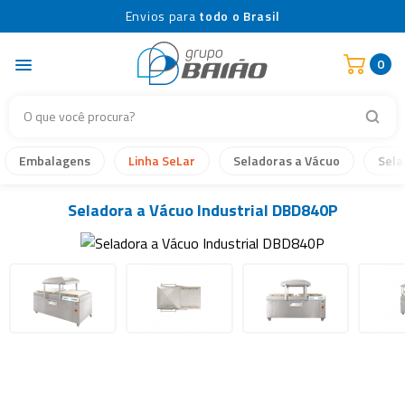
Envios para
todo o Brasil
0
Embalagens
Linha SeLar
Seladoras a Vácuo
Sela
Seladora a Vácuo Industrial DBD840P