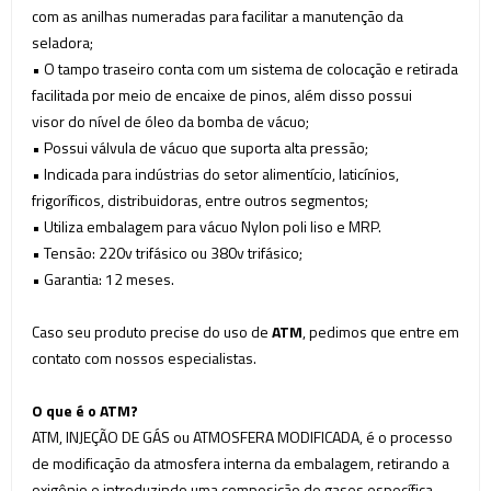
com as anilhas numeradas para facilitar a manutenção da
seladora;
•
O tampo traseiro conta com um sistema de colocação e retirada
facilitada por meio de encaixe de pinos, além disso possui
visor do nível de óleo da bomba de vácuo;
• Possui válvula de vácuo que suporta alta pressão;
• Indicada para indústrias do setor alimentício, laticínios,
frigoríficos, distribuidoras, entre outros segmentos;
• Utiliza embalagem para vácuo Nylon poli
liso e MRP.
• Tensão: 220v trifásico ou 380v trifásico;
• Garantia: 12 meses.
Caso seu produto precise do uso de
ATM
, pedimos que entre em
contato com nossos especialistas.
O que é o ATM?
ATM, INJEÇÃO DE GÁS ou ATMOSFERA MODIFICADA, é o processo
de modificação da atmosfera interna da embalagem, retirando a
oxigênio e introduzindo uma composição de gases específica