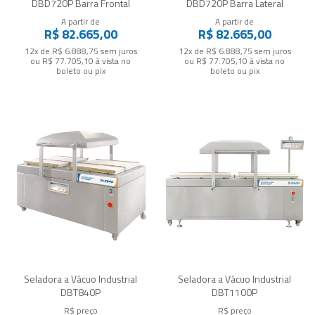
DBD720P Barra Frontal
DBD720P Barra Lateral
A partir de
A partir de
R$ 82.665,00
R$ 82.665,00
12x de R$ 6.888,75
sem juros
12x de R$ 6.888,75
sem juros
ou
R$ 77.705,10
à vista no
ou
R$ 77.705,10
à vista no
boleto ou pix
boleto ou pix
Seladora a Vácuo Industrial
Seladora a Vácuo Industrial
DBT840P
DBT1100P
R$ preço
R$ preço