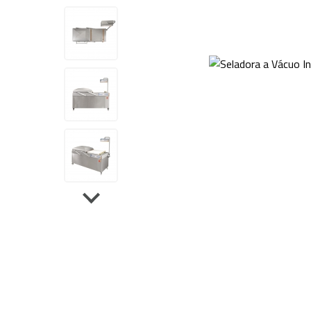
Sela
Tanque de Encolhimento
Dupl
Peças de Reposição
Outros Equipamentos
Bancas
Acessórios