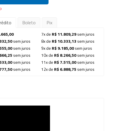
P
rédito
Boleto
Pix
.665,00
7x de
R$ 11.809,29
sem juros
332,50
sem juros
8x de
R$ 10.333,13
sem juros
555,00
sem juros
9x de
R$ 9.185,00
sem juros
666,25
sem juros
10x de
R$ 8.266,50
sem juros
533,00
sem juros
11x de
R$ 7.515,00
sem juros
777,50
sem juros
12x de
R$ 6.888,75
sem juros