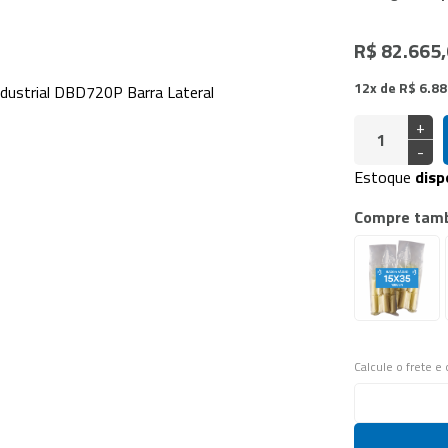
doras Vácuo de Câmara
a Industrial
R$ 82.665
12x de R$ 6.8
+
-
Estoque
disp
Compre tam
Calcule o frete e