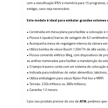
com a classificação IP65 e memória para 15 programas,
estágio, caso seja necessário.
Este modelo é ideal para embalar grandes volumes
• Construída em mesa plana para facilitar a colocação 
• Possui 4 (quatro) barras de selagem de 62 centímetros
•
Acompanha mesa
de regulagem interna da câmara
em 
• Utiliza bomba de vácuo Busch 120m³/h de alta vazão, o
• Possui comando elétrico Weg, com dispositivos de pro
as anilhas numeradas para facilitar a manutenção da sel
• O tampo traseiro conta com um sistema de colocação e 
• Indicada para indústrias do setor alimentício, laticínios
• Utiliza embalagem para vácuo Nylon Poli
liso e MRP;
• Tensão: 220v trifásico ou 380v trifásico;
• Garantia: 12 meses.
Caso seu produto precise do uso de
ATM
, pedimos que 