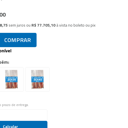
,00
88,75
sem juros
ou
R$ 77.705,10
à vista no boleto ou pix
COMPRAR
onível
bém:
 o prazo de entrega.
Calcular