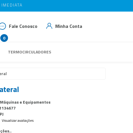
IMEDIATA
IMEDIATA
OM BAIAO10
OM BAIAO10
Fale Conosco
Minha Conta
0
 3539-3293
TERMOCIRCULADORES
 99937-1769
das@rbaiao.com.br
eral
ateral
 Máquinas e Equipamentos
1134677
PJ
Visualizar avaliações
ções..