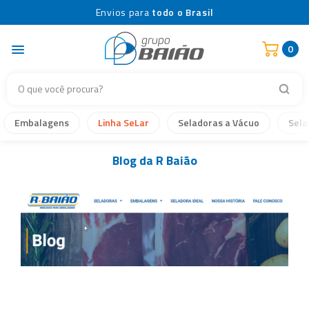
Envios para
todo o Brasil
0
Embalagens
Linha SeLar
Seladoras a Vácuo
Sela
Blog da R Baião