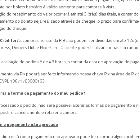
doras Vácuo de Câmara
o por boleto bancário é válido somente para compras à vista.
a Industrial
ção do recebimento do valor ocorrerá em até 3 (três) dias úteis, a contar d
amento do boleto seja realizado através de cheque, o prazo para confirmaçã
ão do cheque.
Crédito:
As compras no site da R Baião podem ser divididas em até 12x (do
press, Dinners Club e HiperCard. O cliente poderá utilizar apenas um cartão
 aceitação do pedido é de 48 horas, a contar da data de aprovação do pagam
ento via Pix poderá ser feito informando nossa chave Pix na área de Pix d
 CNPJ: 19671783000163
erar a forma de pagamento do meu pedido?
ocessado o pedido, não será possível alterar as formas de pagamento e nú
pedir o cancelamento e refazer a compra.
m o pagamento não aprovado
edido está como pagamento não aprovado pode ter ocorrido algum problem