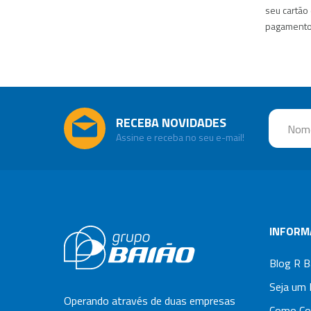
seu cartão 
pagamento 
RECEBA NOVIDADES
Assine e receba no seu e-mail!
INFORM
Blog R B
Seja um 
Operando através de duas empresas
Como Co