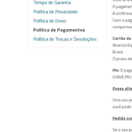
Sela
Tempo de Garantia
Tanque de Encolhimento
O pagament
Dupl
Política de Privacidade
A confirma
Peças de Reposição
Caso o pag
Política de Envio
compensaç
Política de Pagamentos
Outros Equipamentos
Cartão de 
Política de Trocas e Devoluções
Bancas
America Ex
Brasil.
Acessórios
O prazo de
Pix:
O pagam
CHAVE PIX
Posso alt
Uma vez pr
você pode 
Pedido co
Se o seu p