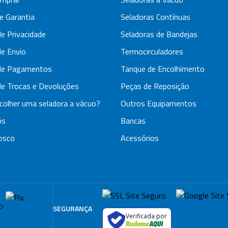
e Garantia
Seladoras Contínuas
de Privacidade
Seladoras de Bandejas
de Envio
Termocirculadores
 de Pagamentos
Tanque de Encolhimento
 de Trocas e Devoluções
Peças de Reposição
olher uma seladora a vácuo?
Outros Equipamentos
ós
Bancas
osco
Acessórios
SEGURANÇA
Verificada por