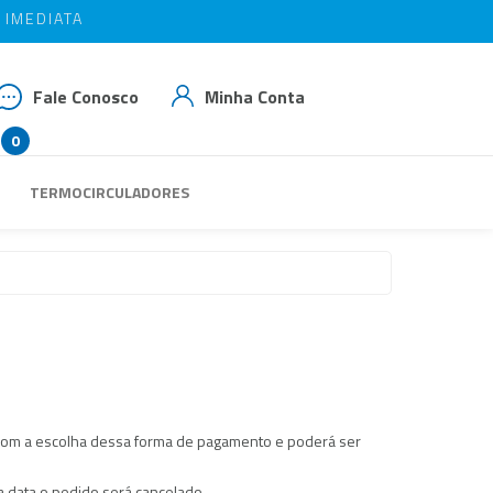
IMEDIATA
IMEDIATA
OM BAIAO10
OM BAIAO10
Fale Conosco
Minha Conta
0
 3539-3293
TERMOCIRCULADORES
 99937-1769
das@rbaiao.com.br
 com a escolha dessa forma de pagamento e poderá ser
a data o pedido será cancelado.