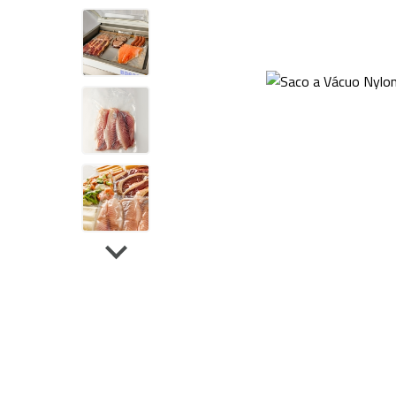
Sela
Tanque de Encolhimento
Dupl
Peças de Reposição
Outros Equipamentos
Bancas
Acessórios