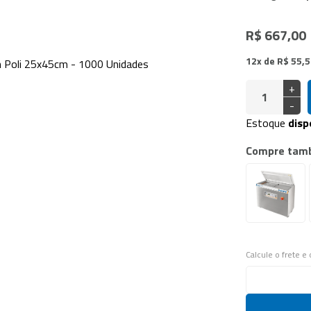
doras Vácuo de Câmara
a Industrial
R$ 667,00
12x de R$ 55,
+
-
Estoque
disp
Compre tam
Calcule o frete e