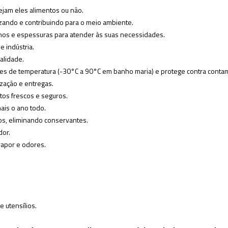
sejam eles alimentos ou não.
zando e contribuindo para o meio ambiente.
nhos e espessuras para atender às suas necessidades.
e indústria.
alidade.
ações de temperatura (-30°C a 90°C em banho maria) e protege contra conta
ização e entregas.
utos frescos e seguros.
ais o ano todo.
tos, eliminando conservantes.
dor.
vapor e odores.
 utensílios.