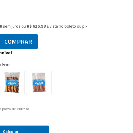
58
sem juros
ou
R$ 626,98
à vista no boleto ou pix
COMPRAR
onível
bém:
 o prazo de entrega.
Calcular