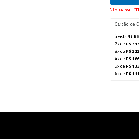
Não sei meu CE
Cartão de C
à vista
R$ 66
2x de
R$ 33
3x de
R$ 22
4x de
R$ 16
5x de
R$ 13
6x de
R$ 11