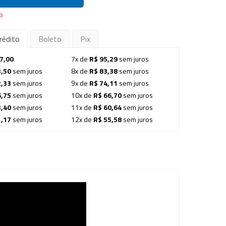
P
rédito
Boleto
Pix
7,00
7x de
R$ 95,29
sem juros
3,50
sem juros
8x de
R$ 83,38
sem juros
2,33
sem juros
9x de
R$ 74,11
sem juros
6,75
sem juros
10x de
R$ 66,70
sem juros
3,40
sem juros
11x de
R$ 60,64
sem juros
1,17
sem juros
12x de
R$ 55,58
sem juros