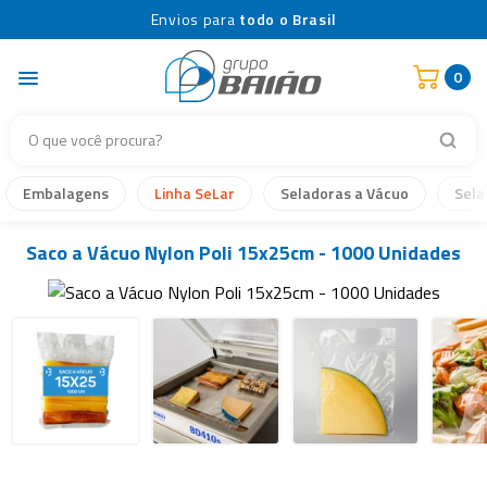
Envios para
todo o Brasil
0
Embalagens
Linha SeLar
Seladoras a Vácuo
Sela
Saco a Vácuo Nylon Poli 15x25cm - 1000 Unidades