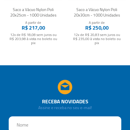
Saco a Vácuo Nylon Poli
Saco a Vácuo Nylon Poli
20x25cm - 1000 Unidades
20x30cm - 1000 Unidades
A partir de
A partir de
R$ 217,00
R$ 250,00
12x de R$ 18,08
sem juros
ou
12x de R$ 20,83
sem juros
ou
R$ 203,98
à vista no boleto ou
R$ 235,00
à vista no boleto ou
pix
pix
RECEBA NOVIDADES
Assine e receba no seu e-mail!