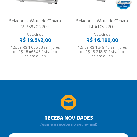
Seladora a Vácuo de Câmara
Seladora a Vácuo de Câmara
V-BS520 220v
BD410s 220v
A partir de
A partir de
R$ 19.642,00
R$ 16.190,00
12x de R$ 1.636,83
sem juros
12x de R$ 1.349,17
sem juros
ou
R$ 18.463,48
à vista no
ou
R$ 15.218,60
à vista no
boleto ou pix
boleto ou pix
RECEBA NOVIDADES
Assine e receba no seu e-mail!