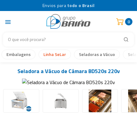
Envios para
todo o Brasil
0
Embalagens
Linha SeLar
Seladoras a Vácuo
Sela
Seladora a Vácuo de Câmara BD520s 220v