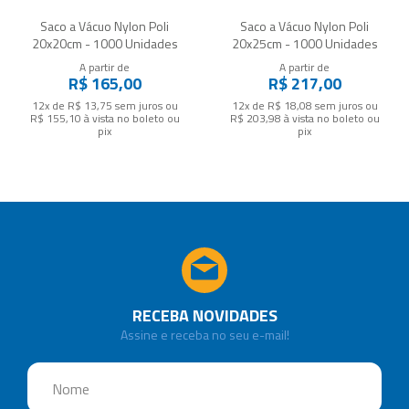
Saco a Vácuo Nylon Poli
Saco a Vácuo Nylon Poli
20x20cm - 1000 Unidades
20x25cm - 1000 Unidades
A partir de
A partir de
R$ 165,00
R$ 217,00
12x de R$ 13,75
sem juros
ou
12x de R$ 18,08
sem juros
ou
R$ 155,10
à vista no boleto ou
R$ 203,98
à vista no boleto ou
pix
pix
RECEBA NOVIDADES
Assine e receba no seu e-mail!