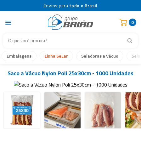
Envios para
todo o Brasil
0
Embalagens
Linha SeLar
Seladoras a Vácuo
Sela
Saco a Vácuo Nylon Poli 25x30cm - 1000 Unidades