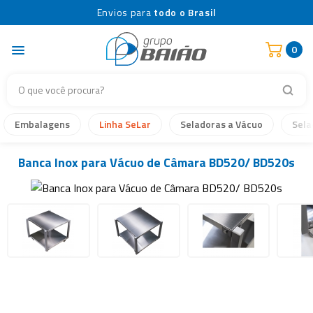
Envios para
todo o Brasil
0
Embalagens
Linha SeLar
Seladoras a Vácuo
Sela
Banca Inox para Vácuo de Câmara BD520/ BD520s