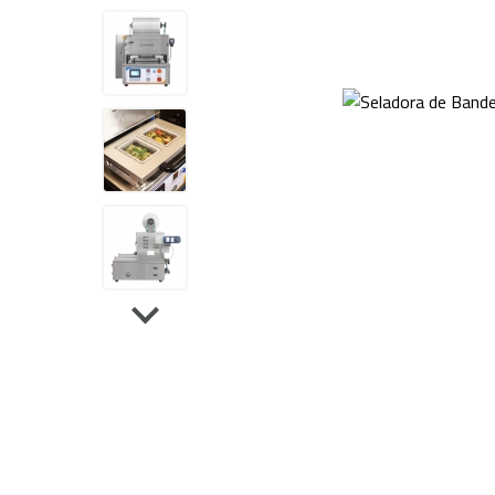
Sela
Tanque de Encolhimento
Dupl
Peças de Reposição
Outros Equipamentos
Bancas
Acessórios