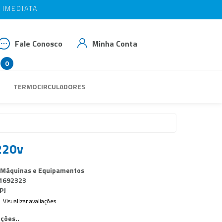
IMEDIATA
IMEDIATA
OM BAIAO10
OM BAIAO10
Fale Conosco
Minha Conta
0
 3539-3293
TERMOCIRCULADORES
 99937-1769
das@rbaiao.com.br
220v
 Máquinas e Equipamentos
1692323
PJ
Visualizar avaliações
ções..