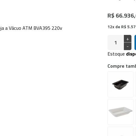
doras Vácuo de Câmara
a Industrial
R$ 66.936
12x de R$ 5.5
+
-
Estoque
disp
Compre tam