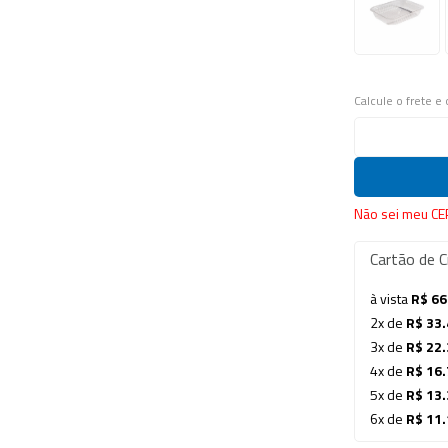
Calcule o frete e
Não sei meu CE
Cartão de C
à vista
R$ 66
2x de
R$ 33.
3x de
R$ 22.
4x de
R$ 16.
5x de
R$ 13.
6x de
R$ 11.