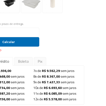
 o prazo de entrega.
Calcular
P
rédito
Boleto
Pix
.936,00
7x de
R$ 9.562,29
sem juros
468,00
sem juros
8x de
R$ 8.367,00
sem juros
312,00
sem juros
9x de
R$ 7.437,33
sem juros
734,00
sem juros
10x de
R$ 6.693,60
sem juros
387,20
sem juros
11x de
R$ 6.085,09
sem juros
156,00
sem juros
12x de
R$ 5.578,00
sem juros