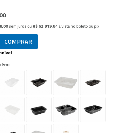
,00
78,00
sem juros
ou
R$ 62.919,84
à vista no boleto ou pix
COMPRAR
onível
bém: