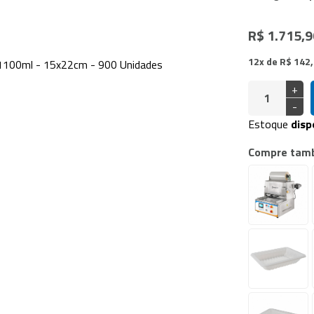
doras Vácuo de Câmara
a Industrial
R$ 1.715,9
12x de R$ 142
+
-
Estoque
disp
Compre tam