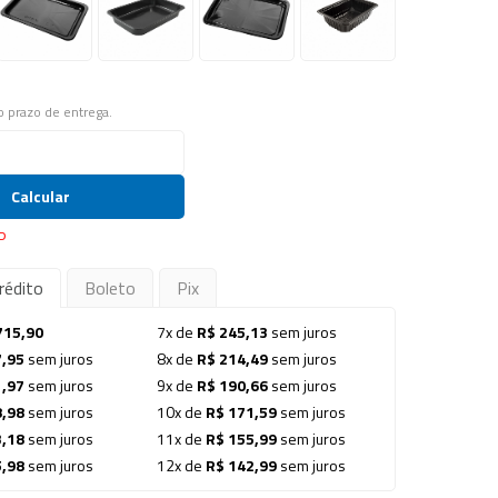
 o prazo de entrega.
Calcular
P
rédito
Boleto
Pix
715,90
7x de
R$ 245,13
sem juros
7,95
sem juros
8x de
R$ 214,49
sem juros
1,97
sem juros
9x de
R$ 190,66
sem juros
8,98
sem juros
10x de
R$ 171,59
sem juros
3,18
sem juros
11x de
R$ 155,99
sem juros
5,98
sem juros
12x de
R$ 142,99
sem juros