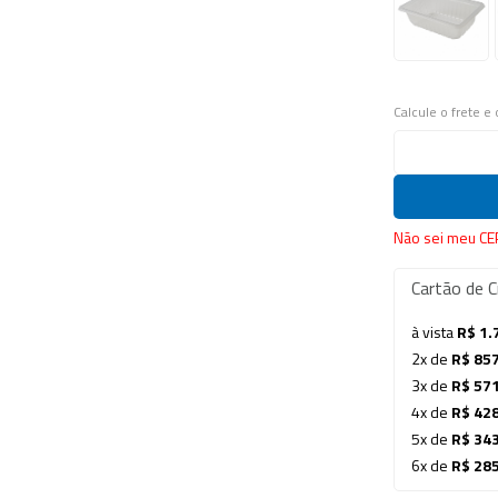
Calcule o frete e
Não sei meu CE
Cartão de C
à vista
R$ 1.
2x de
R$ 85
3x de
R$ 57
4x de
R$ 42
5x de
R$ 34
6x de
R$ 28