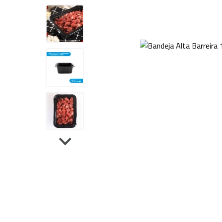
Sela
Tanque de Encolhimento
Dupl
Peças de Reposição
Outros Equipamentos
Bancas
Acessórios