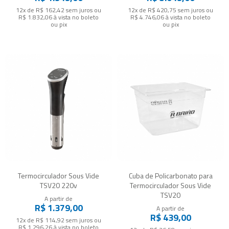
12x de R$ 162,42
sem juros
ou
12x de R$ 420,75
sem juros
ou
R$ 1.832,06
à vista no boleto
R$ 4.746,06
à vista no boleto
ou pix
ou pix
Termocirculador Sous Vide
Cuba de Policarbonato para
TSV20 220v
Termocirculador Sous Vide
TSV20
A partir de
R$ 1.379,00
A partir de
R$ 439,00
12x de R$ 114,92
sem juros
ou
R$ 1.296,26
à vista no boleto