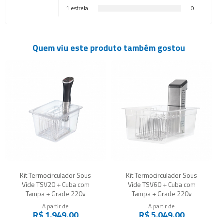
1 estrela
0
Quem viu este produto também gostou
Kit Termocirculador Sous
Kit Termocirculador Sous
Vide TSV20 + Cuba com
Vide TSV60 + Cuba com
Tampa + Grade 220v
Tampa + Grade 220v
A partir de
A partir de
R$ 1.949,00
R$ 5.049,00