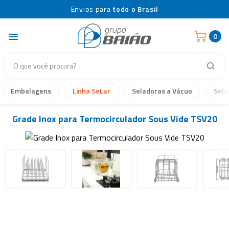
Envios para
todo o Brasil
0
Embalagens
Linha SeLar
Seladoras a Vácuo
Sela
Grade Inox para Termocirculador Sous Vide TSV20