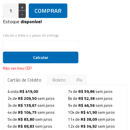
+
COMPRAR
-
Estoque
disponível
Calcule o frete e o prazo de entrega.
Calcular
Não sei meu CEP
Cartão de Crédito
Boleto
Pix
à vista
R$ 419,00
7x de
R$ 59,86
sem juros
2x de
R$ 209,50
sem juros
8x de
R$ 52,38
sem juros
3x de
R$ 139,67
sem juros
9x de
R$ 46,56
sem juros
4x de
R$ 104,75
sem juros
10x de
R$ 41,90
sem juros
5x de
R$ 83,80
sem juros
11x de
R$ 38,09
sem juros
6x de
R$ 69,83
sem juros
12x de
R$ 34,92
sem juros