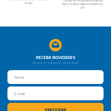
12x de R$ 36,58
sem juros
ou
ou pix
R$ 412,66
à vista no boleto ou
pix
RECEBA NOVIDADES
Assine e receba no seu e-mail!