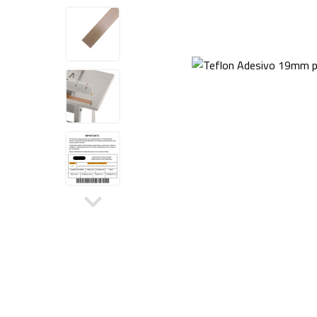
Sela
Tanque de Encolhimento
Dupl
Peças de Reposição
Outros Equipamentos
Bancas
Acessórios