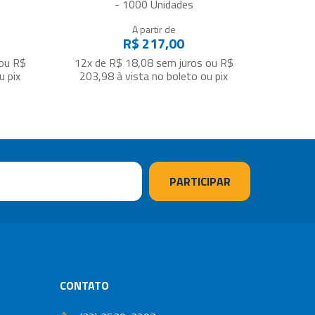
- 1000 Unidades
A partir de
R$ 217,00
ou
R$
12x de R$ 18,08
sem juros
ou
R$
u pix
203,98
à vista no boleto ou pix
CONTATO