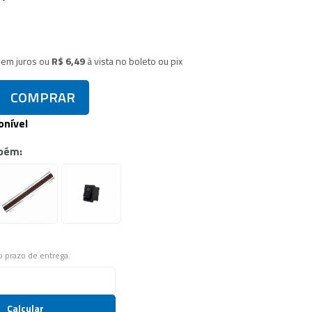
sem juros
ou
R$ 6,49
à vista no boleto ou pix
COMPRAR
onível
bém:
 o prazo de entrega.
Calcular