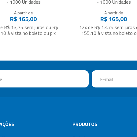
- 1000 Unidades
- 1000 Unidades
A partir de
A partir de
R$ 165,00
R$ 165,00
de R$ 13,75
sem juros
ou
R$
12x de R$ 13,75
sem juros
,10
à vista no boleto ou pix
155,10
à vista no boleto o
AÇÕES
PRODUTOS