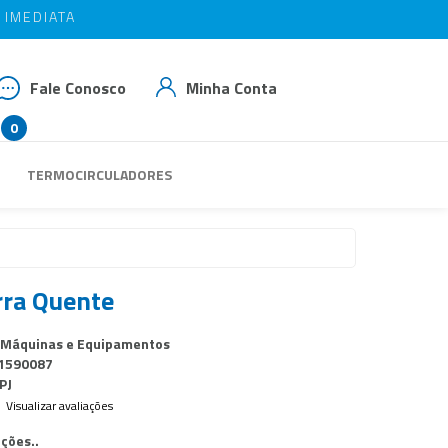
IMEDIATA
IMEDIATA
OM BAIAO10
OM BAIAO10
Fale Conosco
Minha Conta
0
 3539-3293
TERMOCIRCULADORES
 99937-1769
das@rbaiao.com.br
rra Quente
 Máquinas e Equipamentos
1590087
PJ
Visualizar avaliações
ções..