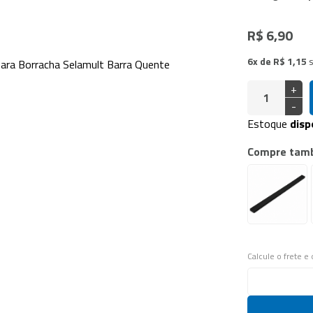
doras Vácuo de Câmara
a Industrial
R$ 6,90
6x de R$ 1,15
+
-
Estoque
disp
Compre tam
Calcule o frete e