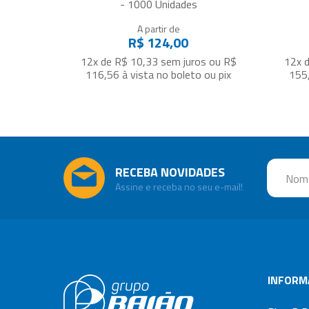
- 1000 Unidades
A partir de
R$ 124,00
12x de R$ 10,33
sem juros
ou
R$
12x 
116,56
à vista no boleto ou pix
155
RECEBA NOVIDADES
Assine e receba no seu e-mail!
INFORM