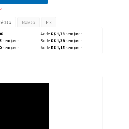
P
rédito
Boleto
Pix
90
4x de
R$ 1,73
sem juros
5
sem juros
5x de
R$ 1,38
sem juros
0
sem juros
6x de
R$ 1,15
sem juros