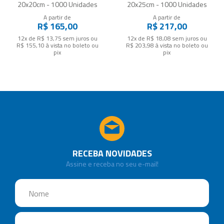
20x20cm - 1000 Unidades
20x25cm - 1000 Unidades
A partir de
A partir de
R$ 165,00
R$ 217,00
12x de R$ 13,75
sem juros
ou
12x de R$ 18,08
sem juros
ou
R$ 155,10
à vista no boleto ou
R$ 203,98
à vista no boleto ou
pix
pix
RECEBA NOVIDADES
Assine e receba no seu e-mail!