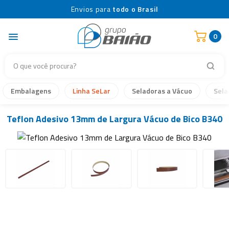
Envios para
todo o Brasil
0
Embalagens
Linha SeLar
Seladoras a Vácuo
Sela
Teflon Adesivo 13mm de Largura Vácuo de Bico B340