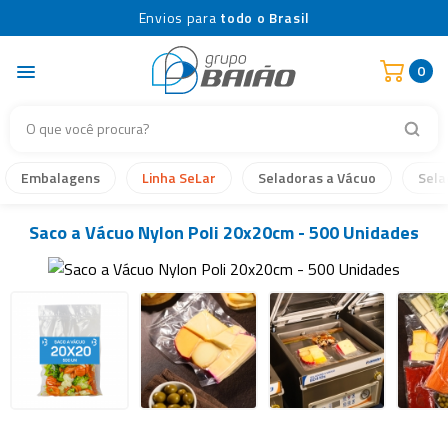
Envios para
todo o Brasil
0
Embalagens
Linha SeLar
Seladoras a Vácuo
Sela
Saco a Vácuo Nylon Poli 20x20cm - 500 Unidades