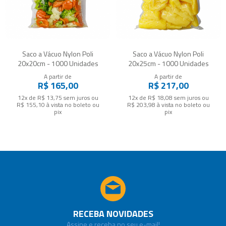
Saco a Vácuo Nylon Poli
Saco a Vácuo Nylon Poli
20x20cm - 1000 Unidades
20x25cm - 1000 Unidades
A partir de
A partir de
R$ 165,00
R$ 217,00
12x de R$ 13,75
sem juros
ou
12x de R$ 18,08
sem juros
ou
R$ 155,10
à vista no boleto ou
R$ 203,98
à vista no boleto ou
pix
pix
RECEBA NOVIDADES
Assine e receba no seu e-mail!