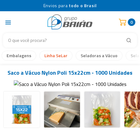
Envios para
todo o Brasil
0
Embalagens
Linha SeLar
Seladoras a Vácuo
Sela
Saco a Vácuo Nylon Poli 15x22cm - 1000 Unidades