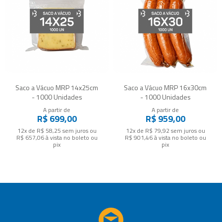
Saco a Vácuo MRP 14x25cm
Saco a Vácuo MRP 16x30cm
- 1000 Unidades
- 1000 Unidades
A partir de
A partir de
R$ 699,00
R$ 959,00
12x de R$ 58,25
sem juros
ou
12x de R$ 79,92
sem juros
ou
R$ 657,06
à vista no boleto ou
R$ 901,46
à vista no boleto ou
pix
pix