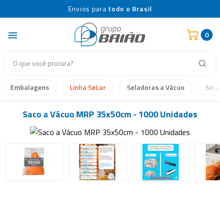
Envios para
todo o Brasil
0
Embalagens
Linha SeLar
Seladoras a Vácuo
Sela
Saco a Vácuo MRP 35x50cm - 1000 Unidades