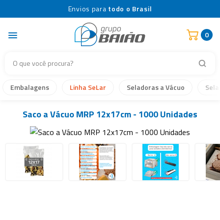
Envios para
todo o Brasil
0
Embalagens
Linha SeLar
Seladoras a Vácuo
Sela
Saco a Vácuo MRP 12x17cm - 1000 Unidades