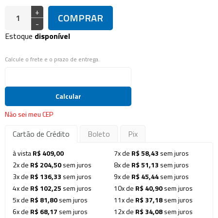
+
COMPRAR
-
Estoque
disponível
Calcule o frete e o prazo de entrega.
Calcular
Não sei meu CEP
Cartão de Crédito
Boleto
Pix
à vista
R$ 409,00
7x de
R$ 58,43
sem juros
2x de
R$ 204,50
sem juros
8x de
R$ 51,13
sem juros
3x de
R$ 136,33
sem juros
9x de
R$ 45,44
sem juros
4x de
R$ 102,25
sem juros
10x de
R$ 40,90
sem juros
5x de
R$ 81,80
sem juros
11x de
R$ 37,18
sem juros
6x de
R$ 68,17
sem juros
12x de
R$ 34,08
sem juros