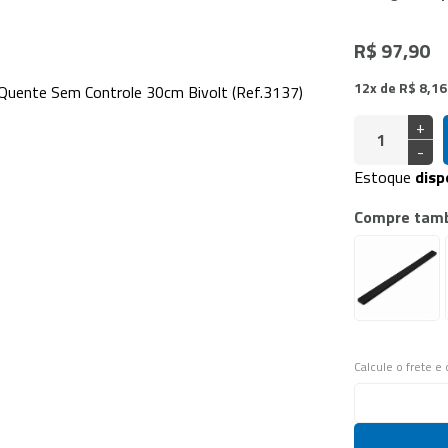
doras Vácuo de Câmara
a Industrial
R$ 97,90
12x de R$ 8,16
+
-
Estoque
disp
Compre tam
Calcule o frete e