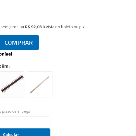
sem juros
ou
R$ 92,03
à vista no boleto ou pix
COMPRAR
onível
bém:
 o prazo de entrega.
Calcular