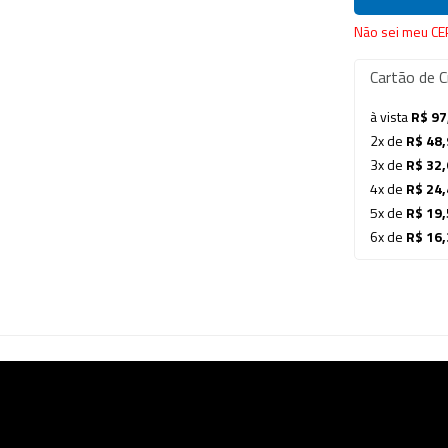
Não sei meu CE
Cartão de C
à vista
R$ 97
2x de
R$ 48,
3x de
R$ 32,
4x de
R$ 24,
5x de
R$ 19,
6x de
R$ 16,