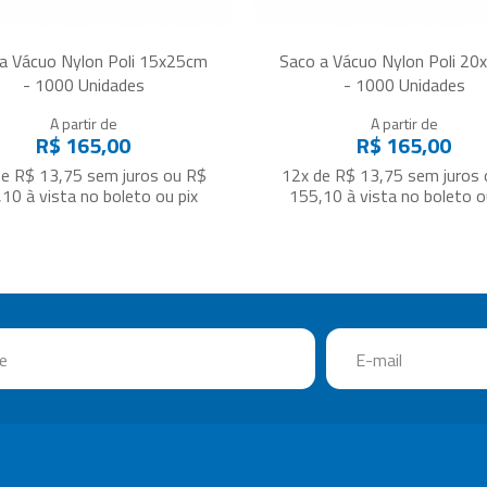
a Vácuo Nylon Poli 15x25cm
Saco a Vácuo Nylon Poli 2
- 1000 Unidades
- 1000 Unidades
A partir de
A partir de
R$ 165,00
R$ 165,00
de R$ 13,75
sem juros
ou
R$
12x de R$ 13,75
sem juros
,10
à vista no boleto ou pix
155,10
à vista no boleto o