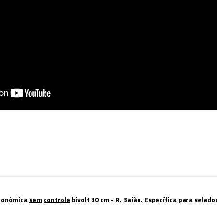
econômica
sem
controle
bivolt 30 cm - R. Baião
. Específica para selad