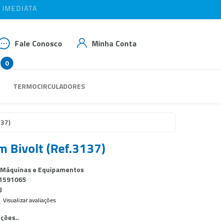
IMEDIATA
IMEDIATA
OM BAIAO10
OM BAIAO10
Fale Conosco
Minha Conta
0
 3539-3293
TERMOCIRCULADORES
 99937-1769
das@rbaiao.com.br
137)
m Bivolt (Ref.3137)
 Máquinas e Equipamentos
1591065
J
Visualizar avaliações
ções..