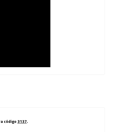
ora código
3137
.