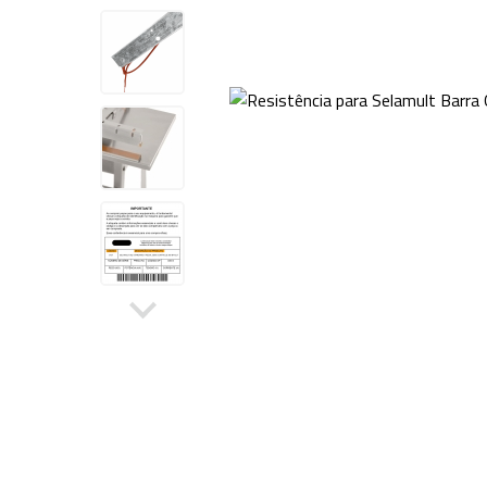
Sela
Tanque de Encolhimento
Dupl
Peças de Reposição
Outros Equipamentos
Bancas
Acessórios