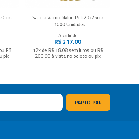
0x20cm
Saco a Vácuo Nylon Poli 20x25cm
- 1000 Unidades
A partir de
R$ 217,00
ou
R$
12x de R$ 18,08
sem juros
ou
R$
u pix
203,98
à vista no boleto ou pix