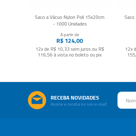
Saco a Vácuo Nylon Poli 15x20cm
Saco 
- 1000 Unidades
A partir de
R$ 124,00
12x de R$ 10,33
sem juros
ou
R$
12x 
116,56
à vista no boleto ou pix
155
RECEBA NOVIDADES
Assine e receba no seu e-mail!