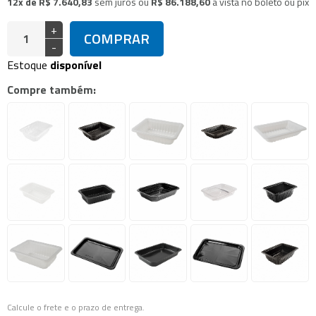
12x de R$ 7.640,83
sem juros
ou
R$ 86.188,60
à vista no boleto ou pix
+
COMPRAR
-
Estoque
disponível
Compre também:
Calcule o frete e o prazo de entrega.