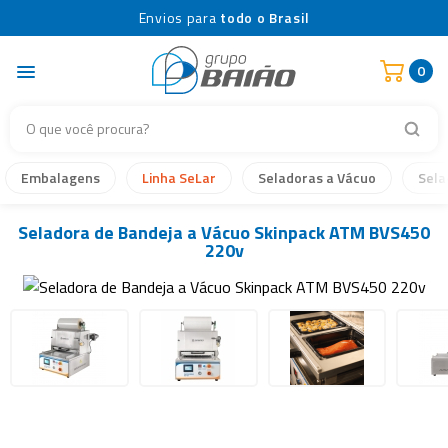
Envios para
todo o Brasil
0
Embalagens
Linha SeLar
Seladoras a Vácuo
Sela
Seladora de Bandeja a Vácuo Skinpack ATM BVS450
220v