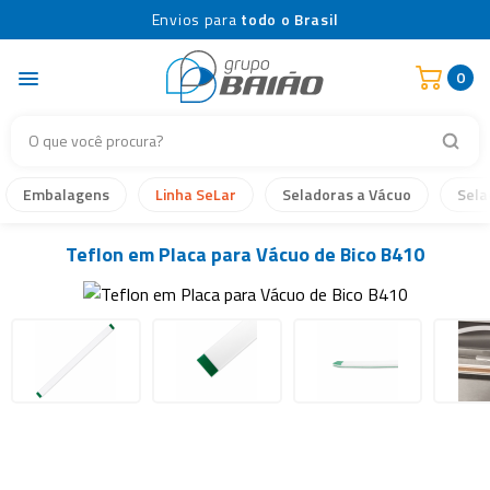
Envios para
todo o Brasil
0
Embalagens
Linha SeLar
Seladoras a Vácuo
Sela
Teflon em Placa para Vácuo de Bico B410