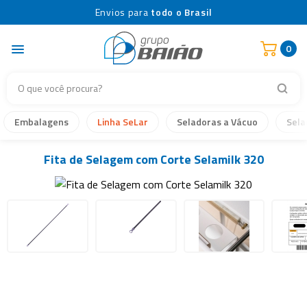
Envios para
todo o Brasil
0
Embalagens
Linha SeLar
Seladoras a Vácuo
Sela
Fita de Selagem com Corte Selamilk 320