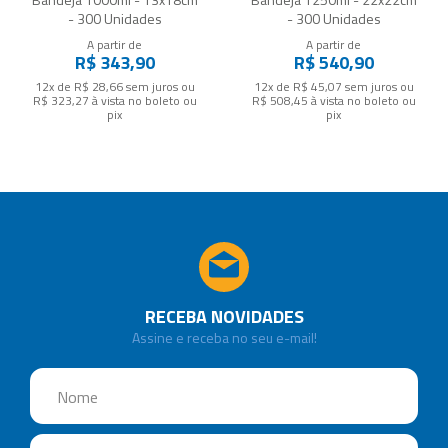
- 300 Unidades
- 300 Unidades
A partir de
A partir de
R$ 343,90
R$ 540,90
12x de R$ 28,66
sem juros
ou
12x de R$ 45,07
sem juros
ou
R$ 323,27
à vista no boleto ou
R$ 508,45
à vista no boleto ou
pix
pix
RECEBA NOVIDADES
Assine e receba no seu e-mail!