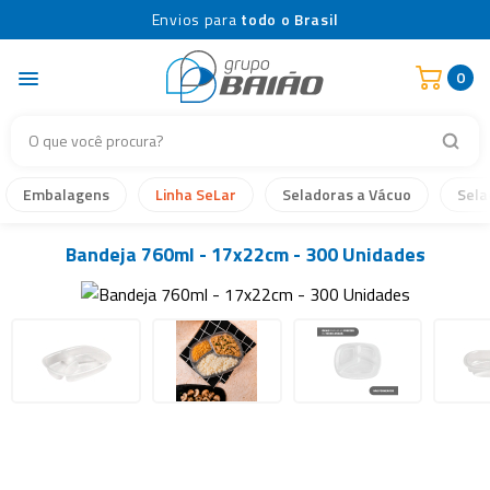
Envios para
todo o Brasil
0
Embalagens
Linha SeLar
Seladoras a Vácuo
Sela
Bandeja 760ml - 17x22cm - 300 Unidades