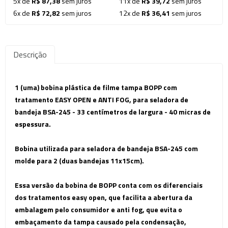
5x de
R$ 87,38
sem juros
11x de
R$ 39,72
sem juros
6x de
R$ 72,82
sem juros
12x de
R$ 36,41
sem juros
Descrição
1 (uma) bobina
plástica
de filme tampa BOPP com
tratamento EASY OPEN e ANTI FOG
,
para seladora de
bandeja BSA-245 - 33 centímetros de largura - 40 micras de
espessura.
Bobina utilizada para
seladora de bandeja BSA-245 com
molde para 2 (duas bandejas 11x15cm).
Essa versão da bobina de BOPP conta com os diferenciais
dos tratamentos easy open, que facilita a abertura da
embalagem pelo consumidor e anti fog, que evita o
embaçamento da tampa causado pela condensação,