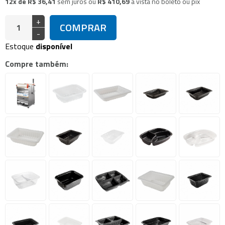
12x de R$ 36,41
sem juros
ou
R$ 410,69
à vista no boleto ou pix
+
COMPRAR
-
Estoque
disponível
Compre também: