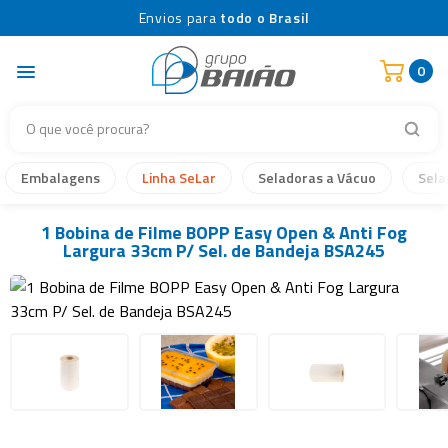
Envios para
todo o Brasil
0
Embalagens
Linha SeLar
Seladoras a Vácuo
Sela
1 Bobina de Filme BOPP Easy Open & Anti Fog
Largura 33cm P/ Sel. de Bandeja BSA245