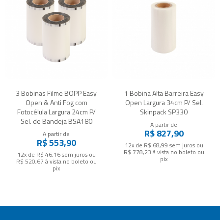
3 Bobinas Filme BOPP Easy
1 Bobina Alta Barreira Easy
Open & Anti Fog com
Open Largura 34cm P/ Sel.
Fotocélula Largura 24cm P/
Skinpack SP330
Sel. de Bandeja BSA180
A partir de
R$ 827,90
A partir de
R$ 553,90
12x de R$ 68,99
sem juros
ou
R$ 778,23
à vista no boleto ou
12x de R$ 46,16
sem juros
ou
pix
R$ 520,67
à vista no boleto ou
pix