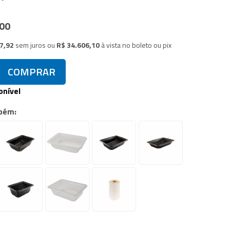
,00
67,92
sem juros
ou
R$ 34.606,10
à vista no boleto ou pix
COMPRAR
onível
bém: