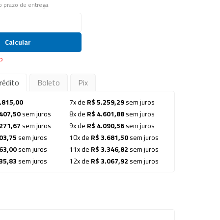
 o prazo de entrega.
Calcular
P
rédito
Boleto
Pix
.815,00
7x de
R$ 5.259,29
sem juros
407,50
sem juros
8x de
R$ 4.601,88
sem juros
271,67
sem juros
9x de
R$ 4.090,56
sem juros
03,75
sem juros
10x de
R$ 3.681,50
sem juros
63,00
sem juros
11x de
R$ 3.346,82
sem juros
35,83
sem juros
12x de
R$ 3.067,92
sem juros