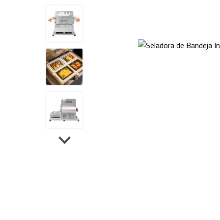
Sela
Tanque de Encolhimento
Dupl
Peças de Reposição
Outros Equipamentos
Bancas
Acessórios