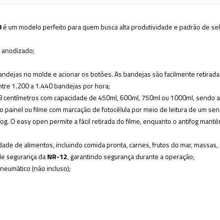
8
é um modelo perfeito para quem busca alta produtividade e padrão de se
o anodizado;
 bandejas no molde e acionar os botões. As bandejas são facilmente retir
tre 1.200 a 1.440 bandejas por hora;
18 centímetros com capacidade de 450ml, 600ml, 750ml ou 1000ml, sendo 
no painel ou filme com marcação de fotocélula por meio de leitura de um se
fog. O easy open permite a fácil retirada do filme, enquanto o antifog man
de de alimentos, incluindo comida pronta, carnes, frutos do mar, massas, m
de segurança da
NR-12
, garantindo segurança durante a operação;
neumático (não incluso);