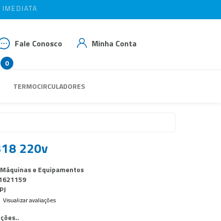
IMEDIATA
IMEDIATA
OM BAIAO10
OM BAIAO10
Fale Conosco
Minha Conta
0
 3539-3293
TERMOCIRCULADORES
 99937-1769
das@rbaiao.com.br
1318 220v
 Máquinas e Equipamentos
1621159
PJ
Visualizar avaliações
ções..