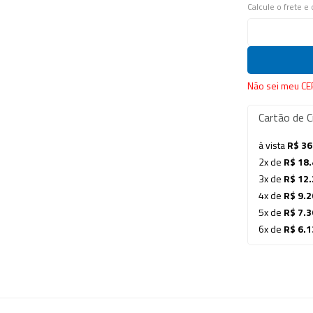
Calcule o frete e
Não sei meu CE
Cartão de C
à vista
R$ 36
2x de
R$ 18.
3x de
R$ 12.
4x de
R$ 9.2
5x de
R$ 7.3
6x de
R$ 6.1