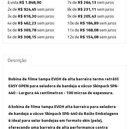
à vista
R$ 1.848,90
7x de
R$ 264,13
sem juros
2x de
R$ 924,45
sem juros
8x de
R$ 231,11
sem juros
3x de
R$ 616,30
sem juros
9x de
R$ 205,43
sem juros
4x de
R$ 462,23
sem juros
10x de
R$ 184,89
sem juros
5x de
R$ 369,78
sem juros
11x de
R$ 168,08
sem juros
6x de
R$ 308,15
sem juros
12x de
R$ 154,08
sem juros
Descrição
Bobina de filme tampa EVOH de
alta barreira
termo retrátil
EASY OPEN para seladora de bandeja a vácuo Skinpack SPA-
440 - Largura 44 centímetros - 100 micras de espessura.
A bobina de filme tampa EVOH alta barreira
para seladora
de bandeja a vácuo Skinpack SPA-440
da Baião Embalagens
é ideal para selar bandejas em formato skin (pele),
oferecendo uma barreira de alta performance contra