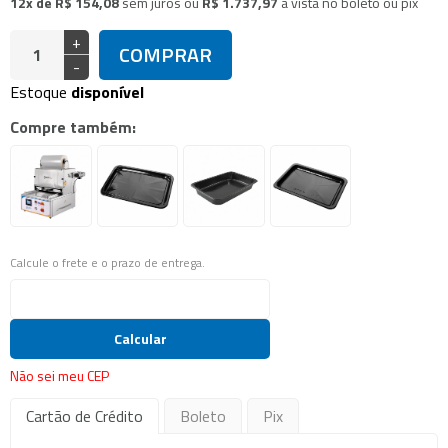
12x de R$ 154,08
sem juros
ou
R$ 1.737,97
à vista no boleto ou pix
+
COMPRAR
-
Estoque
disponível
Compre também:
Calcule o frete e o prazo de entrega.
Calcular
Não sei meu CEP
Cartão de Crédito
Boleto
Pix