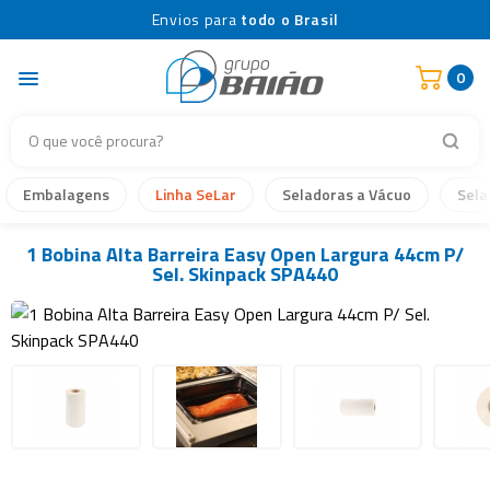
Envios para
todo o Brasil
0
Embalagens
Linha SeLar
Seladoras a Vácuo
Sela
1 Bobina Alta Barreira Easy Open Largura 44cm P/
Sel. Skinpack SPA440