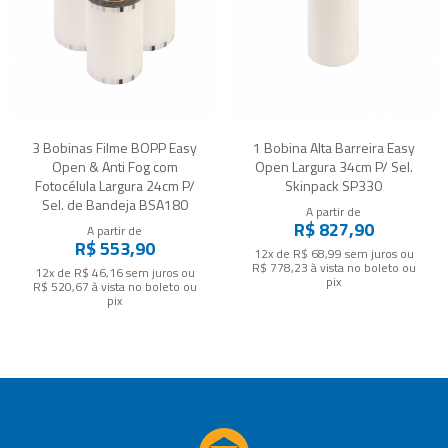
3 Bobinas Filme BOPP Easy
1 Bobina Alta Barreira Easy
Open & Anti Fog com
Open Largura 34cm P/ Sel.
Fotocélula Largura 24cm P/
Skinpack SP330
Sel. de Bandeja BSA180
A partir de
R$ 827,90
A partir de
R$ 553,90
12x de R$ 68,99
sem juros
ou
R$ 778,23
à vista no boleto ou
12x de R$ 46,16
sem juros
ou
pix
R$ 520,67
à vista no boleto ou
pix