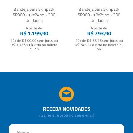
Bandeja para Skinpack
Bandeja para Skinpack
SP300 - 17x24cm - 300
SP300 - 18x25cm - 300
Unidades
Unidades
A partir de
A partir de
R$ 1.199,90
R$ 793,90
12x de R$ 99,99
sem juros
ou
12x de R$ 66,16
sem juros
ou
R$ 1.127,91
à vista no boleto
R$ 746,27
à vista no boleto ou
ou pix
pix
RECEBA NOVIDADES
Assine e receba no seu e-mail!