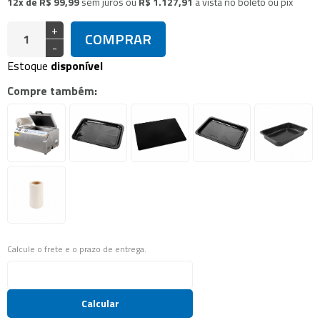
12x de R$ 99,99
sem juros
ou
R$ 1.127,91
à vista no boleto ou pix
+
COMPRAR
-
Estoque
disponível
Compre também:
Calcule o frete e o prazo de entrega.
Calcular