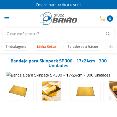
Envios para
todo o Brasil
0
Embalagens
Linha SeLar
Seladoras a Vácuo
Sela
Bandeja para Skinpack SP300 - 17x24cm - 300
Unidades