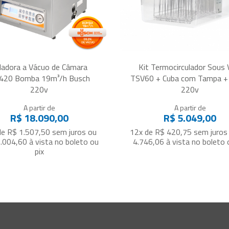
ladora a Vácuo de Câmara
Kit Termocirculador Sous 
420 Bomba 19m³/h Busch
TSV60 + Cuba com Tampa +
220v
220v
A partir de
A partir de
R$ 18.090,00
R$ 5.049,00
de R$ 1.507,50
sem juros
ou
12x de R$ 420,75
sem juros
.004,60
à vista no boleto ou
4.746,06
à vista no boleto 
pix