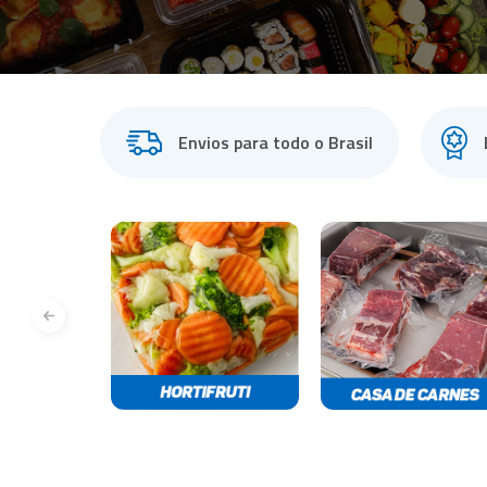
Sela
Tanque de Encolhimento
Dupl
Peças de Reposição
Outros Equipamentos
Envios para todo o Brasil
Bancas
Acessórios