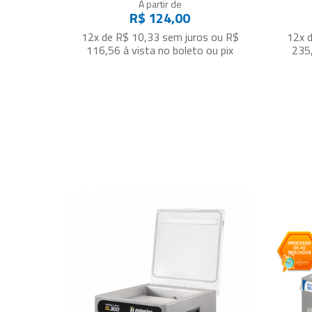
A partir de
R$ 124,00
12x de R$ 10,33
sem juros
ou
R$
12x 
116,56
à vista no boleto ou pix
235